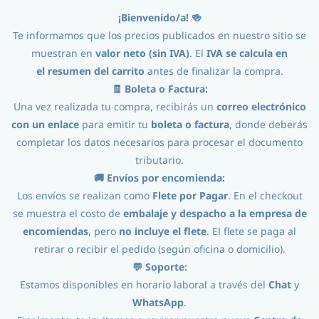
¡Bienvenido/a! 🍻
Iniciar Sesión
Registro
Te informamos que los precios publicados en nuestro sitio se
muestran en
valor neto (sin IVA)
. El
IVA se calcula en
el
resumen del carrito
antes de finalizar la compra.
🧾 Boleta o Factura:
Una vez realizada tu compra, recibirás un
correo electrónico
con un enlace
para emitir tu
boleta o factura
, donde deberás
completar los datos necesarios para procesar el documento
tributario.
Ingredientes
//
Adjuntos Sales Aditivos
🚚 Envíos por encomienda:
Los envíos se realizan como
Flete por Pagar
. En el checkout
se muestra el costo de
embalaje y despacho a la empresa de
encomiendas
, pero
no incluye el flete
. El flete se paga al
retirar o recibir el pedido (según oficina o domicilio).
💬 Soporte:
Adjuntos Sales Aditivos
Estamos disponibles en horario laboral a través del
Chat
y
WhatsApp
.