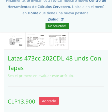
Finalmente, te invitamos a revisar nuestro nuevo
Centro de
Herramientas de Cálculos Cervecero.
Ubicala en el menú
en
Home
que tiene una nueva pestaña.
¡Salud! 🍺
De Acuerdo!
Latas 473cc 202CDL 48 unds Con
Tapas
Sea el primero en evaluar este artículo.
CLP13.900
Agotado