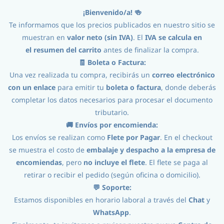
¡Bienvenido/a! 🍻
Iniciar Sesión
Registro
Te informamos que los precios publicados en nuestro sitio se
muestran en
valor neto (sin IVA)
. El
IVA se calcula en
el
resumen del carrito
antes de finalizar la compra.
🧾 Boleta o Factura:
Una vez realizada tu compra, recibirás un
correo electrónico
con un enlace
para emitir tu
boleta o factura
, donde deberás
completar los datos necesarios para procesar el documento
tributario.
Procesos
//
Envasado
//
Envases
//
🚚 Envíos por encomienda:
Los envíos se realizan como
Flete por Pagar
. En el checkout
Latas 473cc 202CDL 48 unds Con Tapas
se muestra el costo de
embalaje y despacho a la empresa de
encomiendas
, pero
no incluye el flete
. El flete se paga al
retirar o recibir el pedido (según oficina o domicilio).
💬 Soporte:
Estamos disponibles en horario laboral a través del
Chat
y
WhatsApp
.