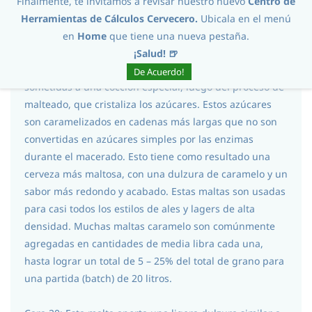
Finalmente, te invitamos a revisar nuestro nuevo
Centro de
no lo suficiente como para haber eliminado su
Herramientas de Cálculos Cervecero.
Ubicala en el menú
capacidad para fermentar.
en
Home
que tiene una nueva pestaña.
¡Salud! 🍺
Maltas Caramelo (Crystal): Las maltas Caramelo son
De Acuerdo!
sometidas a una cocción especial, luego del proceso de
malteado, que cristaliza los azúcares. Estos azúcares
son caramelizados en cadenas más largas que no son
convertidas en azúcares simples por las enzimas
durante el macerado. Esto tiene como resultado una
cerveza más maltosa, con una dulzura de caramelo y un
sabor más redondo y acabado. Estas maltas son usadas
para casi todos los estilos de ales y lagers de alta
densidad. Muchas maltas caramelo son comúnmente
agregadas en cantidades de media libra cada una,
hasta lograr un total de 5 – 25% del total de grano para
una partida (batch) de 20 litros.