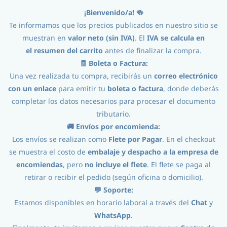
¡Bienvenido/a! 🍻
Iniciar Sesión
Registro
Te informamos que los precios publicados en nuestro sitio se
muestran en
valor neto (sin IVA)
. El
IVA se calcula en
el
resumen del carrito
antes de finalizar la compra.
🧾 Boleta o Factura:
Una vez realizada tu compra, recibirás un
correo electrónico
con un enlace
para emitir tu
boleta o factura
, donde deberás
completar los datos necesarios para procesar el documento
tributario.
Ingredientes
//
Malta
//
Caramelizadas
🚚 Envíos por encomienda:
Los envíos se realizan como
Flete por Pagar
. En el checkout
se muestra el costo de
embalaje y despacho a la empresa de
encomiendas
, pero
no incluye el flete
. El flete se paga al
retirar o recibir el pedido (según oficina o domicilio).
💬 Soporte:
Caramelizadas
Estamos disponibles en horario laboral a través del
Chat
y
WhatsApp
.
Son maltas con un proceso de horneado intenso, pero