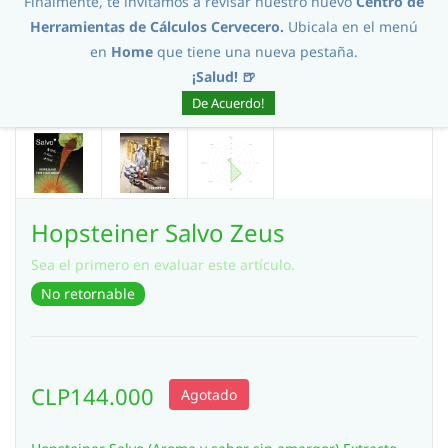
Finalmente, te invitamos a revisar nuestro nuevo
Centro de
Herramientas de Cálculos Cervecero.
Ubicala en el menú
en
Home
que tiene una nueva pestaña.
¡Salud! 🍺
De Acuerdo!
Hopsteiner Salvo Zeus
Sea el primero en evaluar este artículo.
No retornable
CLP144.000
Agotado