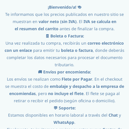
¡Bienvenido/a! 🍻
Iniciar Sesión
Registro
Te informamos que los precios publicados en nuestro sitio se
muestran en
valor neto (sin IVA)
. El
IVA se calcula en
el
resumen del carrito
antes de finalizar la compra.
🧾 Boleta o Factura:
Una vez realizada tu compra, recibirás un
correo electrónico
con un enlace
para emitir tu
boleta o factura
, donde deberás
completar los datos necesarios para procesar el documento
tributario.
Ingredientes
//
Lupulos
//
Extracto
//
🚚 Envíos por encomienda:
Los envíos se realizan como
Flete por Pagar
. En el checkout
Hopsteiner Salvo Zeus
se muestra el costo de
embalaje y despacho a la empresa de
encomiendas
, pero
no incluye el flete
. El flete se paga al
retirar o recibir el pedido (según oficina o domicilio).
💬 Soporte:
Estamos disponibles en horario laboral a través del
Chat
y
WhatsApp
.