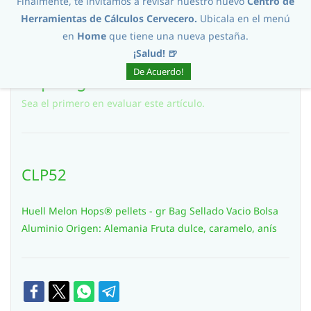
Finalmente, te invitamos a revisar nuestro nuevo
Centro de
Herramientas de Cálculos Cervecero.
Ubicala en el menú
en
Home
que tiene una nueva pestaña.
¡Salud! 🍺
De Acuerdo!
Lupulogr Huell Melon
Sea el primero en evaluar este artículo.
CLP52
Huell Melon Hops® pellets - gr Bag Sellado Vacio Bolsa
Aluminio Origen: Alemania Fruta dulce, caramelo, anís