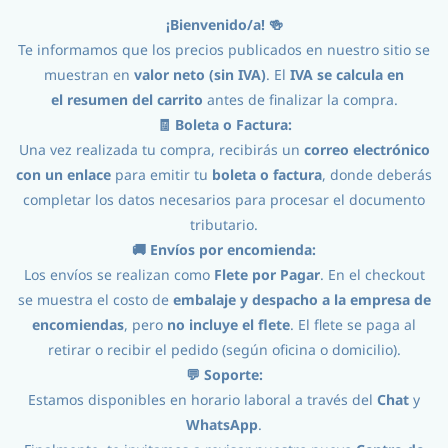
¡Bienvenido/a! 🍻
Iniciar Sesión
Registro
Te informamos que los precios publicados en nuestro sitio se
muestran en
valor neto (sin IVA)
. El
IVA se calcula en
el
resumen del carrito
antes de finalizar la compra.
🧾 Boleta o Factura:
Una vez realizada tu compra, recibirás un
correo electrónico
con un enlace
para emitir tu
boleta o factura
, donde deberás
completar los datos necesarios para procesar el documento
tributario.
Ingredientes
//
Lupulos
//
Lupulogr Huell Melon
🚚 Envíos por encomienda:
Los envíos se realizan como
Flete por Pagar
. En el checkout
se muestra el costo de
embalaje y despacho a la empresa de
encomiendas
, pero
no incluye el flete
. El flete se paga al
retirar o recibir el pedido (según oficina o domicilio).
💬 Soporte:
Estamos disponibles en horario laboral a través del
Chat
y
WhatsApp
.