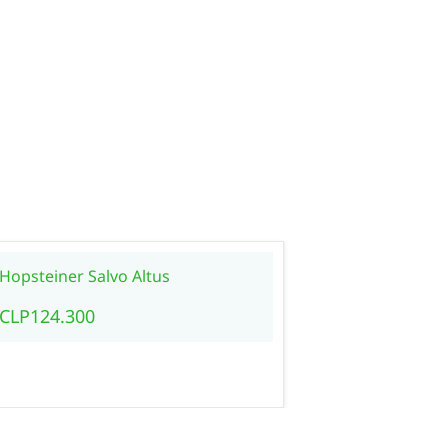
Hopsteiner Salvo Altus
Hopsteiner
CLP124.300
CLP114.4