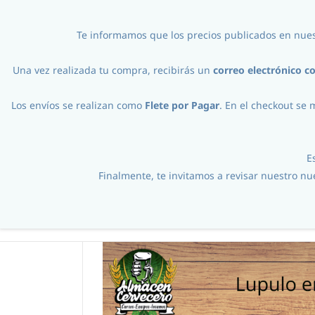
ventas@almacencervecero.cl
+56978231322
Te informamos que los precios publicados en nues
Una vez realizada tu compra, recibirás un
correo electrónico c
Los envíos se realizan como
Flete por Pagar
. En el checkout se 
E
Finalmente, te invitamos a revisar nuestro n
Ingredientes
//
Lupulos
//
Extracto
//
Ex