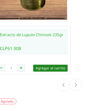
Extracto de Lupulo Chinook 235gr
Extracto 
CLP61.908
CLP61.90
Agregar al carrito
Agotado
Agotado