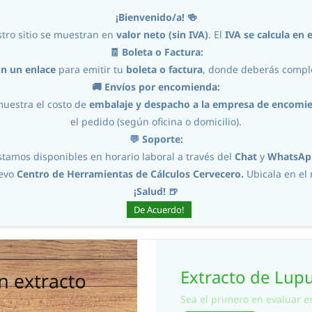
¡Bienvenido/a! 🍻
tro sitio se muestran en
valor neto (sin IVA)
. El
IVA se calcula en e
🧾 Boleta o Factura:
on un enlace
para emitir tu
boleta o factura
, donde deberás comple
Home
Ingredientes
🚚 Envíos por encomienda:
muestra el costo de
embalaje y despacho a la empresa de encomi
el pedido (según oficina o domicilio).
💬 Soporte:
stamos disponibles en horario laboral a través del
Chat
y
WhatsAp
uevo
Centro de Herramientas de Cálculos Cervecero.
Ubicala en e
tracto de Lupulo Citra 240gr
¡Salud! 🍺
De Acuerdo!
Extracto de Lupu
Sea el primero en evaluar es