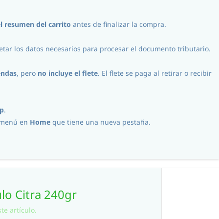
Iniciar Sesión
Registro
CLP
l
resumen del carrito
antes de finalizar la compra.
tar los datos necesarios para procesar el documento tributario.
Procesos
Contacto
endas
, pero
no incluye el flete
. El flete se paga al retirar o recibir
p
.
l menú en
Home
que tiene una nueva pestaña.
lo Citra 240gr
te artículo.