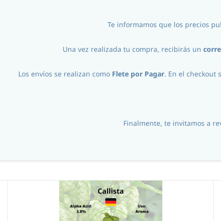
Iniciar Sesión
Registro
Te informamos que los precios pu
Una vez realizada tu compra, recibirás un
corre
Los envíos se realizan como
Flete por Pagar
. En el checkout 
Ingredientes
//
Lupulos
//
1kg
//
Finalmente, te invitamos a r
Lupulo1kg Callista GER BW