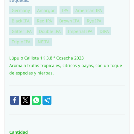
Etiquetas:
Germany
Amargor
IPA
American IPA
Black IPA
Red IPA
Brown IPA
Rye IPA
Glitter IPA
Double IPA
Imperial IPA
DIPA
Triple IPA
NEIPA
Lúpulo Callista 1K 3.8 ª Cosecha 2023
Aroma a frutas tropicales, cítricos y bayas, con un toque
de especias y hierbas.
Cantidad