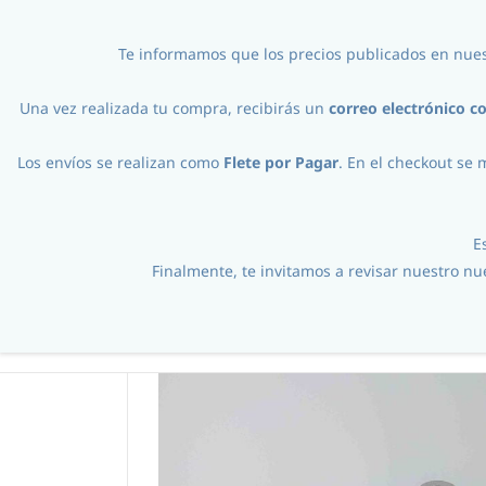
ventas@almacencervecero.cl
+56978231322
Te informamos que los precios publicados en nues
Una vez realizada tu compra, recibirás un
correo electrónico c
Los envíos se realizan como
Flete por Pagar
. En el checkout se 
E
Finalmente, te invitamos a revisar nuestro n
Procesos
//
Equipos Schop
//
Barriles
//