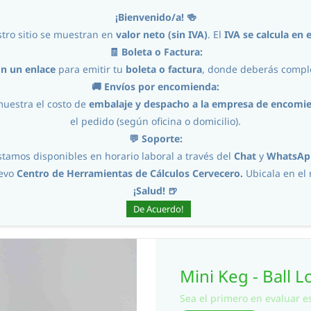
¡Bienvenido/a! 🍻
tro sitio se muestran en
valor neto (sin IVA)
. El
IVA se calcula en e
🧾 Boleta o Factura:
on un enlace
para emitir tu
boleta o factura
, donde deberás comple
Home
Ingredientes
🚚 Envíos por encomienda:
muestra el costo de
embalaje y despacho a la empresa de encomi
el pedido (según oficina o domicilio).
💬 Soporte:
stamos disponibles en horario laboral a través del
Chat
y
WhatsAp
uevo
Centro de Herramientas de Cálculos Cervecero.
Ubicala en e
Mini Keg - Ball Lock Tapping Head
¡Salud! 🍺
De Acuerdo!
Mini Keg - Ball 
Sea el primero en evaluar es