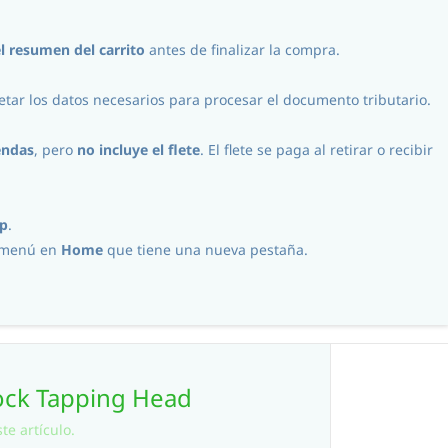
Iniciar Sesión
Registro
CLP
l
resumen del carrito
antes de finalizar la compra.
tar los datos necesarios para procesar el documento tributario.
Procesos
Contacto
endas
, pero
no incluye el flete
. El flete se paga al retirar o recibir
p
.
l menú en
Home
que tiene una nueva pestaña.
Lock Tapping Head
te artículo.