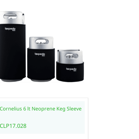
Cornelius 6 lt Neoprene Keg Sleeve
Cornelius 
CLP17.028
CLP5.148