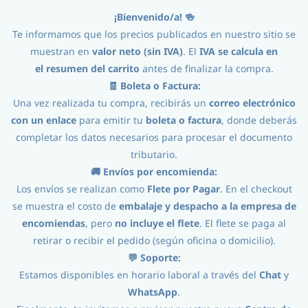
¡Bienvenido/a! 🍻
Iniciar Sesión
Registro
Te informamos que los precios publicados en nuestro sitio se
muestran en
valor neto (sin IVA)
. El
IVA se calcula en
el
resumen del carrito
antes de finalizar la compra.
🧾 Boleta o Factura:
Una vez realizada tu compra, recibirás un
correo electrónico
con un enlace
para emitir tu
boleta o factura
, donde deberás
completar los datos necesarios para procesar el documento
tributario.
Procesos
//
Envasado
//
Llenado
//
🚚 Envíos por encomienda:
Los envíos se realizan como
Flete por Pagar
. En el checkout
Adaptador Latas Grifos Pegas/iTap
se muestra el costo de
embalaje y despacho a la empresa de
encomiendas
, pero
no incluye el flete
. El flete se paga al
retirar o recibir el pedido (según oficina o domicilio).
💬 Soporte:
Estamos disponibles en horario laboral a través del
Chat
y
WhatsApp
.