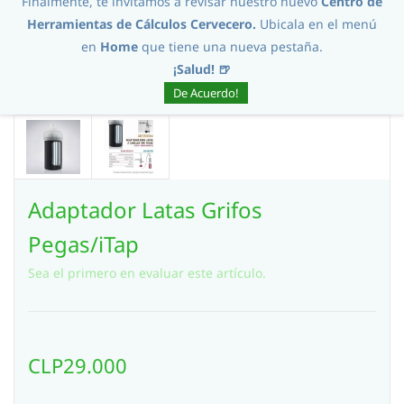
Finalmente, te invitamos a revisar nuestro nuevo
Centro de
Herramientas de Cálculos Cervecero.
Ubicala en el menú
en
Home
que tiene una nueva pestaña.
¡Salud! 🍺
De Acuerdo!
Adaptador Latas Grifos
Pegas/iTap
Sea el primero en evaluar este artículo.
CLP29.000