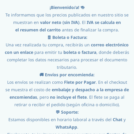
¡Bienvenido/a! 🍻
Iniciar Sesión
Registro
Te informamos que los precios publicados en nuestro sitio se
muestran en
valor neto (sin IVA)
. El
IVA se calcula en
el
resumen del carrito
antes de finalizar la compra.
🧾 Boleta o Factura:
Una vez realizada tu compra, recibirás un
correo electrónico
con un enlace
para emitir tu
boleta o factura
, donde deberás
completar los datos necesarios para procesar el documento
tributario.
Procesos
//
Equipos Schop
//
Fitting Schop
//
🚚 Envíos por encomienda:
Los envíos se realizan como
Flete por Pagar
. En el checkout
Manguera Schopera Valpar 3/8" mt
se muestra el costo de
embalaje y despacho a la empresa de
encomiendas
, pero
no incluye el flete
. El flete se paga al
retirar o recibir el pedido (según oficina o domicilio).
💬 Soporte:
Estamos disponibles en horario laboral a través del
Chat
y
WhatsApp
.