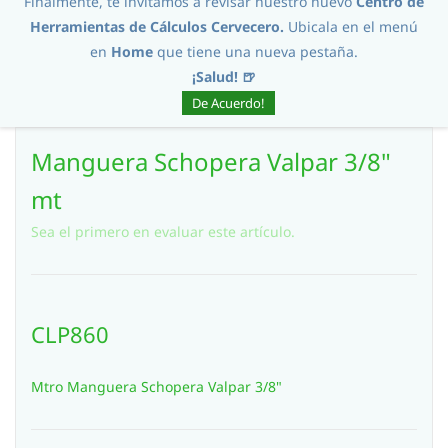
Finalmente, te invitamos a revisar nuestro nuevo
Centro de
Herramientas de Cálculos Cervecero.
Ubicala en el menú
en
Home
que tiene una nueva pestaña.
¡Salud! 🍺
De Acuerdo!
Manguera Schopera Valpar 3/8"
mt
Sea el primero en evaluar este artículo.
CLP860
Mtro Manguera Schopera Valpar 3/8"