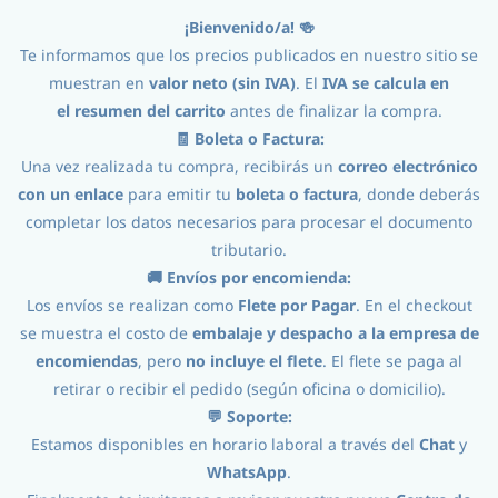
¡Bienvenido/a! 🍻
Iniciar Sesión
Registro
Te informamos que los precios publicados en nuestro sitio se
muestran en
valor neto (sin IVA)
. El
IVA se calcula en
el
resumen del carrito
antes de finalizar la compra.
🧾 Boleta o Factura:
Una vez realizada tu compra, recibirás un
correo electrónico
con un enlace
para emitir tu
boleta o factura
, donde deberás
completar los datos necesarios para procesar el documento
tributario.
Procesos
//
Otras Bebidas y Alimentos
//
🚚 Envíos por encomienda:
Los envíos se realizan como
Flete por Pagar
. En el checkout
Kit FermentaHouse Lacteo
se muestra el costo de
embalaje y despacho a la empresa de
encomiendas
, pero
no incluye el flete
. El flete se paga al
retirar o recibir el pedido (según oficina o domicilio).
💬 Soporte:
Estamos disponibles en horario laboral a través del
Chat
y
WhatsApp
.