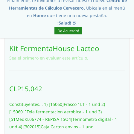
Finalmente, te invitamos a revisar nuestro nuevo
Centro de
Herramientas de Cálculos Cervecero.
Ubicala en el menú
en
Home
que tiene una nueva pestaña.
¡Salud! 🍺
De Acuerdo!
Kit FermentaHouse Lacteo
Sea el primero en evaluar este artículo.
CLP15.042
Constituyentes... 1) [15060]Frasco 1LT - 1 und 2)
[150601]Tela fermentacion aerobica - 1 und 3)
[51MedKL06774 - REPISA 1SO4]Termometro digital - 1
und 4) [302015]Caja Carton envios - 1 und