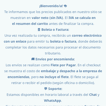
¡Bienvenido/a! 🍻
Iniciar Sesión
Registro
Te informamos que los precios publicados en nuestro sitio se
muestran en
valor neto (sin IVA)
. El
IVA se calcula en
el
resumen del carrito
antes de finalizar la compra.
🧾 Boleta o Factura:
Una vez realizada tu compra, recibirás un
correo electrónico
con un enlace
para emitir tu
boleta o factura
, donde deberás
completar los datos necesarios para procesar el documento
tributario.
Procesos
//
Envasado
//
Tapas
//
🚚 Envíos por encomienda:
Los envíos se realizan como
Flete por Pagar
. En el checkout
Tapas Dorado100U.
se muestra el costo de
embalaje y despacho a la empresa de
encomiendas
, pero
no incluye el flete
. El flete se paga al
retirar o recibir el pedido (según oficina o domicilio).
💬 Soporte:
Estamos disponibles en horario laboral a través del
Chat
y
WhatsApp
.