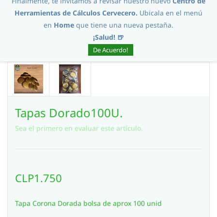
Finalmente, te invitamos a revisar nuestro nuevo
Centro de
Herramientas de Cálculos Cervecero.
Ubicala en el menú
en
Home
que tiene una nueva pestaña.
¡Salud! 🍺
De Acuerdo!
Tapas Dorado100U.
Sea el primero en evaluar este artículo.
CLP1.750
Tapa Corona Dorada bolsa de aprox 100 unid