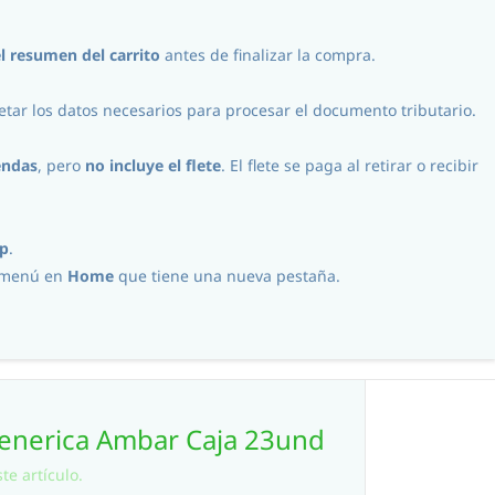
Iniciar Sesión
Registro
CLP
l
resumen del carrito
antes de finalizar la compra.
tar los datos necesarios para procesar el documento tributario.
Procesos
Contacto
endas
, pero
no incluye el flete
. El flete se paga al retirar o recibir
p
.
l menú en
Home
que tiene una nueva pestaña.
Generica Ambar Caja 23und
te artículo.