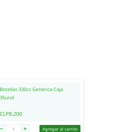
Botellas 330cc Generica Caja
Botellas 5
35und
60und
CLP8.200
CLP18.10
Agregar al carrito