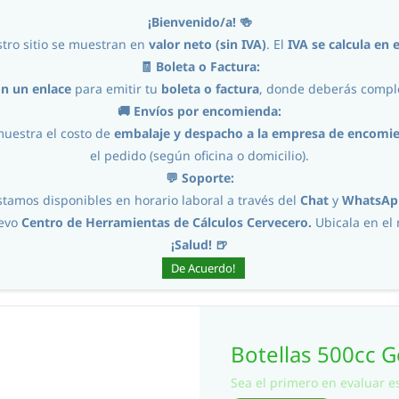
¡Bienvenido/a! 🍻
tro sitio se muestran en
valor neto (sin IVA)
. El
IVA se calcula en e
🧾 Boleta o Factura:
on un enlace
para emitir tu
boleta o factura
, donde deberás comple
Home
Ingredientes
🚚 Envíos por encomienda:
muestra el costo de
embalaje y despacho a la empresa de encomi
el pedido (según oficina o domicilio).
💬 Soporte:
stamos disponibles en horario laboral a través del
Chat
y
WhatsAp
uevo
Centro de Herramientas de Cálculos Cervecero.
Ubicala en e
llas 500cc Generica Ambar Caja 23und
¡Salud! 🍺
De Acuerdo!
Botellas 500cc 
Sea el primero en evaluar es