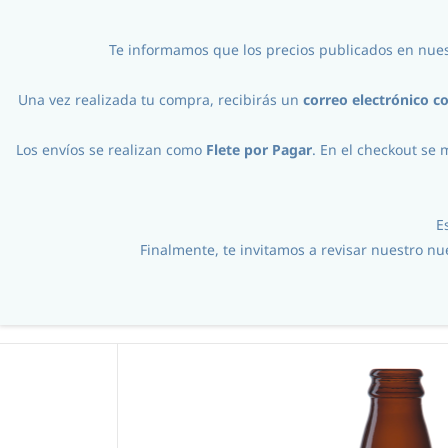
ventas@almacencervecero.cl
+56978231322
Te informamos que los precios publicados en nues
Una vez realizada tu compra, recibirás un
correo electrónico c
Los envíos se realizan como
Flete por Pagar
. En el checkout se 
E
Finalmente, te invitamos a revisar nuestro n
Procesos
//
Envasado
//
Envases
//
Bote