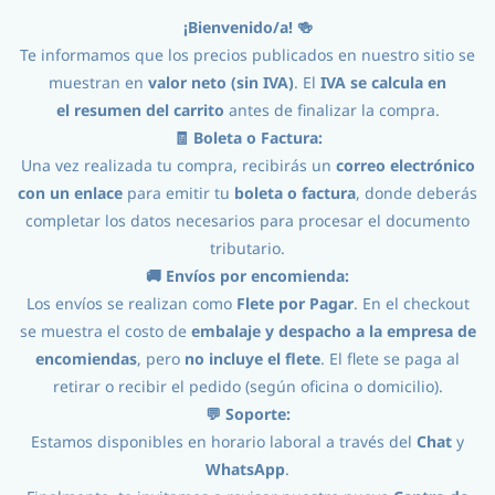
¡Bienvenido/a! 🍻
Iniciar Sesión
Registro
Te informamos que los precios publicados en nuestro sitio se
muestran en
valor neto (sin IVA)
. El
IVA se calcula en
el
resumen del carrito
antes de finalizar la compra.
🧾 Boleta o Factura:
Una vez realizada tu compra, recibirás un
correo electrónico
con un enlace
para emitir tu
boleta o factura
, donde deberás
completar los datos necesarios para procesar el documento
tributario.
Ingredientes
//
Kit Elaboración Cerveza
//
🚚 Envíos por encomienda:
Los envíos se realizan como
Flete por Pagar
. En el checkout
Kit Golden Ale 10Lts
se muestra el costo de
embalaje y despacho a la empresa de
encomiendas
, pero
no incluye el flete
. El flete se paga al
retirar o recibir el pedido (según oficina o domicilio).
💬 Soporte:
Estamos disponibles en horario laboral a través del
Chat
y
WhatsApp
.