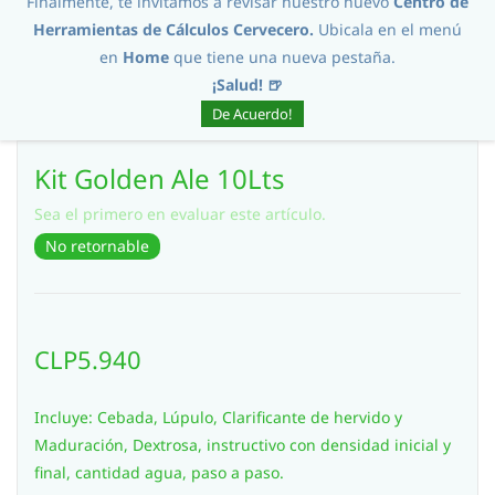
Finalmente, te invitamos a revisar nuestro nuevo
Centro de
Herramientas de Cálculos Cervecero.
Ubicala en el menú
en
Home
que tiene una nueva pestaña.
¡Salud! 🍺
De Acuerdo!
Kit Golden Ale 10Lts
Sea el primero en evaluar este artículo.
No retornable
CLP5.940
Incluye: Cebada, Lúpulo, Clarificante de hervido y
Maduración, Dextrosa, instructivo con densidad inicial y
final, cantidad agua, paso a paso.