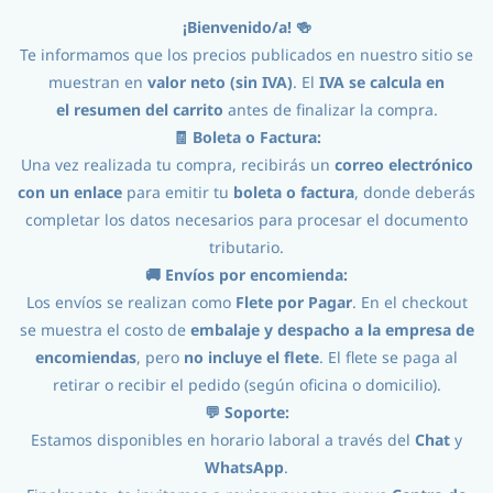
¡Bienvenido/a! 🍻
Iniciar Sesión
Registro
Te informamos que los precios publicados en nuestro sitio se
muestran en
valor neto (sin IVA)
. El
IVA se calcula en
el
resumen del carrito
antes de finalizar la compra.
🧾 Boleta o Factura:
Una vez realizada tu compra, recibirás un
correo electrónico
con un enlace
para emitir tu
boleta o factura
, donde deberás
completar los datos necesarios para procesar el documento
tributario.
Procesos
//
Envasado
//
Envases
//
🚚 Envíos por encomienda:
Los envíos se realizan como
Flete por Pagar
. En el checkout
Botellas 500cc Generica Saco 60und
se muestra el costo de
embalaje y despacho a la empresa de
encomiendas
, pero
no incluye el flete
. El flete se paga al
retirar o recibir el pedido (según oficina o domicilio).
💬 Soporte:
Estamos disponibles en horario laboral a través del
Chat
y
WhatsApp
.