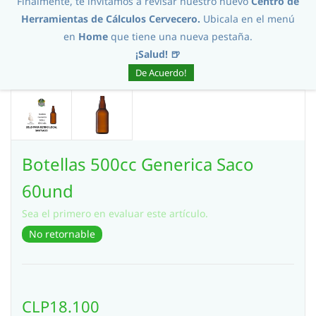
Finalmente, te invitamos a revisar nuestro nuevo
Centro de
Herramientas de Cálculos Cervecero.
Ubicala en el menú
en
Home
que tiene una nueva pestaña.
¡Salud! 🍺
De Acuerdo!
Botellas 500cc Generica Saco
60und
Sea el primero en evaluar este artículo.
No retornable
CLP18.100