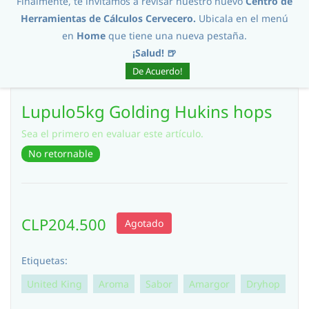
Finalmente, te invitamos a revisar nuestro nuevo
Centro de
Herramientas de Cálculos Cervecero.
Ubicala en el menú
en
Home
que tiene una nueva pestaña.
¡Salud! 🍺
De Acuerdo!
Lupulo5kg Golding Hukins hops
Sea el primero en evaluar este artículo.
No retornable
CLP204.500
Agotado
Etiquetas:
United King
Aroma
Sabor
Amargor
Dryhop