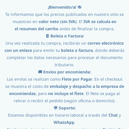
¡Bienvenido/a! 🍻
Iniciar Sesión
Registro
Te informamos que los precios publicados en nuestro sitio se
muestran en
valor neto (sin IVA)
. El
IVA se calcula en
el
resumen del carrito
antes de finalizar la compra.
🧾 Boleta o Factura:
Una vez realizada tu compra, recibirás un
correo electrónico
con un enlace
para emitir tu
boleta o factura
, donde deberás
completar los datos necesarios para procesar el documento
tributario.
Ingredientes
//
Lupulos
//
5kg
//
🚚 Envíos por encomienda:
Los envíos se realizan como
Flete por Pagar
. En el checkout
Lupulo5kg Golding Hukins hops
se muestra el costo de
embalaje y despacho a la empresa de
encomiendas
, pero
no incluye el flete
. El flete se paga al
retirar o recibir el pedido (según oficina o domicilio).
💬 Soporte:
Estamos disponibles en horario laboral a través del
Chat
y
WhatsApp
.