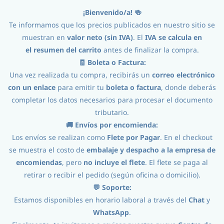
¡Bienvenido/a! 🍻
Iniciar Sesión
Registro
Te informamos que los precios publicados en nuestro sitio se
muestran en
valor neto (sin IVA)
. El
IVA se calcula en
el
resumen del carrito
antes de finalizar la compra.
🧾 Boleta o Factura:
Una vez realizada tu compra, recibirás un
correo electrónico
con un enlace
para emitir tu
boleta o factura
, donde deberás
completar los datos necesarios para procesar el documento
tributario.
Procesos
//
Equipos Fermentación
//
FermZilla
//
🚚 Envíos por encomienda:
Los envíos se realizan como
Flete por Pagar
. En el checkout
FermZilla - Insulating Jacket 55L
se muestra el costo de
embalaje y despacho a la empresa de
encomiendas
, pero
no incluye el flete
. El flete se paga al
retirar o recibir el pedido (según oficina o domicilio).
💬 Soporte:
Estamos disponibles en horario laboral a través del
Chat
y
WhatsApp
.