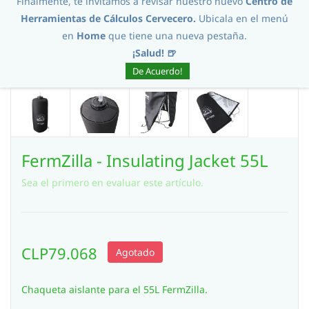
Finalmente, te invitamos a revisar nuestro nuevo
Centro de
Herramientas de Cálculos Cervecero.
Ubicala en el menú
en
Home
que tiene una nueva pestaña.
¡Salud! 🍺
De Acuerdo!
FermZilla - Insulating Jacket 55L
Sea el primero en evaluar este artículo.
CLP79.068
Agotado
Chaqueta aislante para el 55L FermZilla.