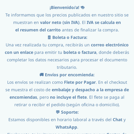
¡Bienvenido/a! 🍻
Iniciar Sesión
Registro
Te informamos que los precios publicados en nuestro sitio se
muestran en
valor neto (sin IVA)
. El
IVA se calcula en
el
resumen del carrito
antes de finalizar la compra.
🧾 Boleta o Factura:
Una vez realizada tu compra, recibirás un
correo electrónico
con un enlace
para emitir tu
boleta o factura
, donde deberás
completar los datos necesarios para procesar el documento
tributario.
Procesos
//
Envasado
//
Envases
//
🚚 Envíos por encomienda:
Los envíos se realizan como
Flete por Pagar
. En el checkout
Latas 355cc 64 Unds (Sin tapas)
se muestra el costo de
embalaje y despacho a la empresa de
encomiendas
, pero
no incluye el flete
. El flete se paga al
retirar o recibir el pedido (según oficina o domicilio).
💬 Soporte:
Estamos disponibles en horario laboral a través del
Chat
y
WhatsApp
.