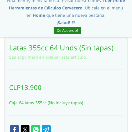
Finalmente, te invitamos a revisar nuestro nuevo
Centro de
Herramientas de Cálculos Cervecero.
Ubicala en el menú
en
Home
que tiene una nueva pestaña.
¡Salud! 🍺
De Acuerdo!
Latas 355cc 64 Unds (Sin tapas)
Sea el primero en evaluar este artículo.
CLP13.900
Caja 64 latas 355cc (No incluye tapas)