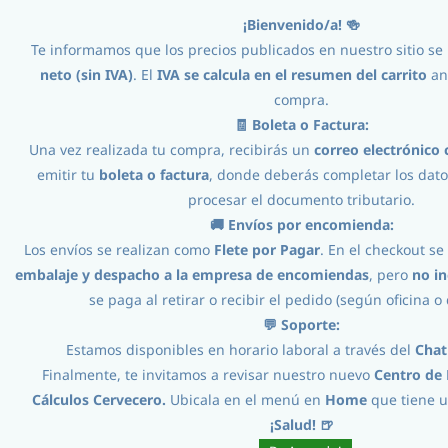
¡Bienvenido/a! 🍻
Iniciar Sesión
Registro
Te informamos que los precios publicados en nuestro sitio s
neto (sin IVA)
. El
IVA se calcula en el
resumen del carrito
ant
compra.
🧾 Boleta o Factura:
Una vez realizada tu compra, recibirás un
correo electrónico 
emitir tu
boleta o factura
, donde deberás completar los dato
procesar el documento tributario.
🚚 Envíos por encomienda:
Procesos
//
Envasado
//
Tapadoras y accesorios
//
Los envíos se realizan como
Flete por Pagar
. En el checkout se
embalaje y despacho a la empresa de encomiendas
, pero
no in
Linea enlatadora Cannular Auto Gen2 CDL202
se paga al retirar o recibir el pedido (según oficina o 
💬 Soporte:
Estamos disponibles en horario laboral a través del
Chat
Finalmente, te invitamos a revisar nuestro nuevo
Centro de
Cálculos Cervecero.
Ubicala en el menú en
Home
que tiene 
¡Salud! 🍺